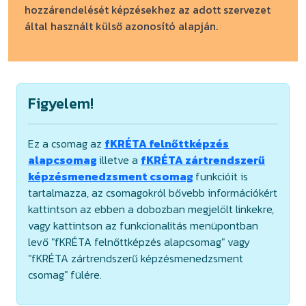
hozzárendelését képzésekhez az adott szervezet
által használt külső azonosító alapján.
Figyelem!
Ez a csomag az
fKRÉTA felnőttképzés
alapcsomag
illetve a
fKRÉTA zártrendszerű
képzésmenedzsment csomag
funkcióit is
tartalmazza, az csomagokról bővebb információkért
kattintson az ebben a dobozban megjelölt linkekre,
vagy kattintson az funkcionalitás menüpontban
levő "fKRÉTA felnőttképzés alapcsomag" vagy
"fKRÉTA zártrendszerű képzésmenedzsment
csomag" fülére.