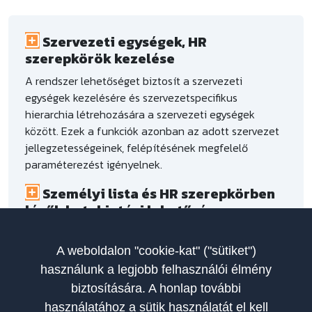
Szervezeti egységek, HR
szerepkörök kezelése
A rendszer lehetőséget biztosít a szervezeti
egységek kezelésére és szervezetspecifikus
hierarchia létrehozására a szervezeti egységek
között. Ezek a funkciók azonban az adott szervezet
jellegzetességeinek, felépítésének megfelelő
paraméterezést igényelnek.
Személyi lista és HR szerepkörben
lévők betekintési lehetősége
A bejelentkezett HR szerepkörrel rendelkező
felhasználók a számukra releváns személyeket
A weboldalon "cookie-kat" ("sütiket")
láthatják a személyi listában. Nem csak a személyek
használunk a legjobb felhasználói élmény
alapadatait, hanem az általuk elvégzett,
biztosítására. A honlap további
folyamatban lévő, illetve tervezett képzések adatait
használatához a sütik használatát el kell