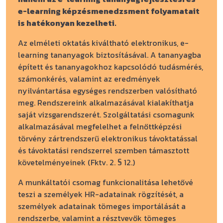
e-learning képzésmenedzsment folyamatait
is hatékonyan kezelheti.
Az elméleti oktatás kiváltható elektronikus, e-
learning tananyagok biztosításával. A tananyagba
épített és tananyagokhoz kapcsolódó tudásmérés,
számonkérés, valamint az eredmények
nyilvántartása egységes rendszerben valósítható
meg. Rendszereink alkalmazásával kialakíthatja
saját vizsgarendszerét. Szolgáltatási csomagunk
alkalmazásával megfelelhet a felnőttképzési
törvény zártrendszerű elektronikus távoktatással
és távoktatási rendszerrel szemben támasztott
követelményeinek (Fktv. 2. § 12.)
A munkáltatói csomag funkcionalitása lehetővé
teszi a személyek HR-adatainak rögzítését, a
személyek adatainak tömeges importálását a
rendszerbe, valamint a résztvevők tömeges