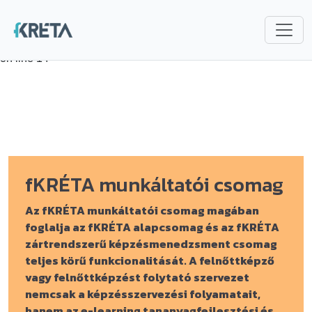
Deprecated
: explode(): Passing null to parameter #2 ($string) of
type string is deprecated in
/var/www/fkreta/core/Language.php
on line
14
fKRÉTA munkáltatói csomag
Az fKRÉTA munkáltatói csomag magában
foglalja az fKRÉTA alapcsomag és az fKRÉTA
zártrendszerű képzésmenedzsment csomag
teljes körű funkcionalitását. A felnőttképző
vagy felnőttképzést folytató szervezet
nemcsak a képzésszervezési folyamatait,
hanem az e-learning tananyagfejlesztési és