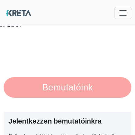
Deprecated
: explode(): Passing null to parameter #2 ($string) of
type string is deprecated in
/var/www/fkreta/core/Language.php
on line
14
Bemutatóink
Jelentkezzen bemutatóinkra