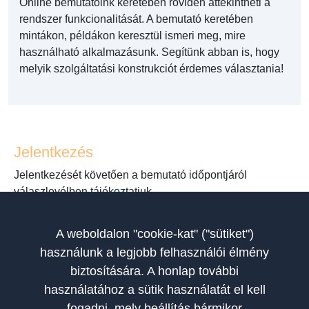
Online bemutatóink keretében röviden áttekintheti a
rendszer funkcionalitását. A bemutató keretében
mintákon, példákon keresztül ismeri meg, mire
használható alkalmazásunk. Segítünk abban is, hogy
melyik szolgáltatási konstrukciót érdemes választania!
Jelentkezés
Jelentkezését követően a bemutató időpontjáról
válaszlevélben tájékoztatjuk.
Kérjük, hogy olyan e-mail címről küldje el jelentkezését,
amelyet rendszeresen olvas. Visszaigazolásunkat válasz
A weboldalon "cookie-kat" ("sütiket")
e-mailben küldjük meg. Jelentkezni a
használunk a legjobb felhasználói élmény
felnottkepzes@edudev.hu
e-mail címre küldött
biztosítására. A honlap további
elektronikus levélben lehet.
használatához a sütik használatát el kell
fogadni, mely beállítás bármikor