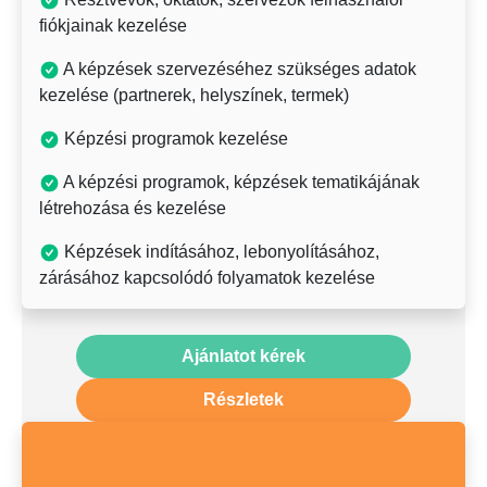
fiókjainak kezelése
Értesítések kezelése
A képzések szervezéséhez szükséges adatok
Címkekezelés
kezelése (partnerek, helyszínek, termek)
Adatszótárak kezelése
Képzési programok kezelése
A képzési programok, képzések tematikájának
létrehozása és kezelése
Képzések indításához, lebonyolításához,
zárásához kapcsolódó folyamatok kezelése
Képzések ütemtervének előállítása és kezelése
Ajánlatot kérek
Képzésekhez és képzési programokhoz
kapcsolódó tanulást támogató, szervezési
Részletek
dokumentumok és hasznos linkek kezelése
Igazolások, tanúsítványok kezelése