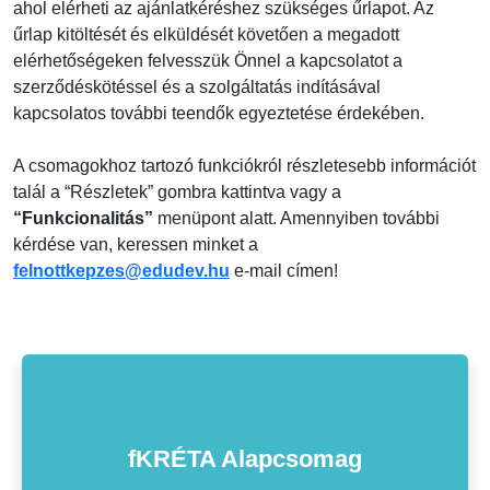
ahol elérheti az ajánlatkéréshez szükséges űrlapot. Az
űrlap kitöltését és elküldését követően a megadott
elérhetőségeken felvesszük Önnel a kapcsolatot a
szerződéskötéssel és a szolgáltatás indításával
kapcsolatos további teendők egyeztetése érdekében.
A csomagokhoz tartozó funkciókról részletesebb információt
talál a “Részletek” gombra kattintva vagy a
“Funkcionalitás”
menüpont alatt. Amennyiben további
kérdése van, keressen minket a
felnottkepzes@edudev.hu
e-mail címen!
fKRÉTA Alapcsomag