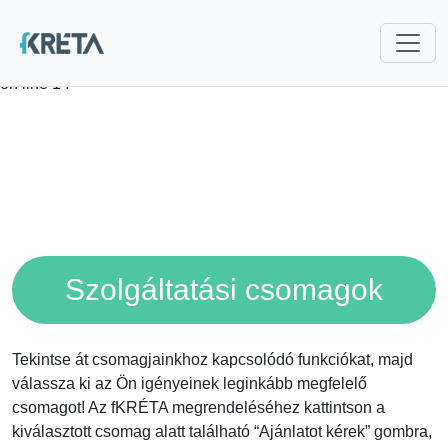
Deprecated
: explode(): Passing null to parameter #2 ($string) of
type string is deprecated in
/var/www/fkreta/core/Language.php
on line
14
Szolgáltatási csomagok
Tekintse át csomagjainkhoz kapcsolódó funkciókat, majd
válassza ki az Ön igényeinek leginkább megfelelő
csomagot! Az fKRÉTA megrendeléséhez kattintson a
kiválasztott csomag alatt található “Ajánlatot kérek” gombra,