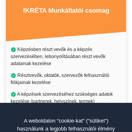
Képzési adatszolgáltatás a FAR rendszerbe
fKRÉTA Munkáltatói csomag
adatkapcsolaton keresztül
Oktatói, terem- és helyiséghasználati,
szolgáltatási és egyéb szerződések kezelése
Riportok kezelése
Képzésben részt vevők és a képzés
Dokumentumsablonok kezelése
szervezésében, lebonyolításában részt vevők
adatainak kezelése
Honlapintegráció: Képzési programra és
képzésre jelentkezés honlapon keresztül
Résztvevők, oktatók, szervezők felhasználói
fiókjainak kezelése
Értesítések kezelése
A képzések szervezéséhez szükséges adatok
Címkekezelés
kezelése (partnerek, helyszínek, termek)
Adatszótárak kezelése
Képzési programok kezelése
LMS (Learning Management System)
A weboldalon "cookie-kat" ("sütiket")
A képzési programok, képzések tematikájának
funkcionalitás
használunk a legjobb felhasználói élmény
létrehozása és kezelése